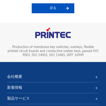
戻る
Production of membrane key switches, overlays, flexible
printed circuit boards and conductive rubber keys, passed ISO
9001, ISO 14001, ISO 13485, IATF 16949
会社概要
新着情報
製品サービス