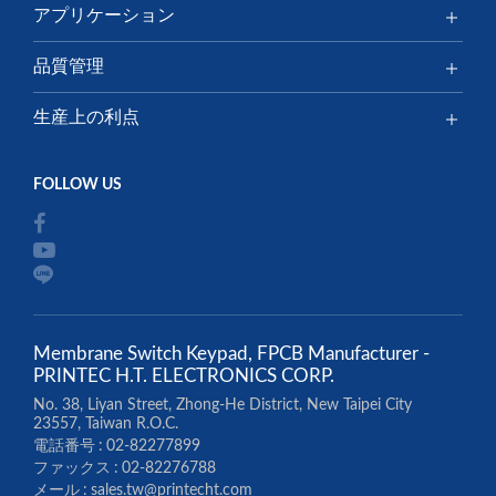
アプリケーション
品質管理
生産上の利点
Membrane Switch Keypad, FPCB Manufacturer -
PRINTEC H.T. ELECTRONICS CORP.
No. 38, Liyan Street, Zhong-He District, New Taipei City
23557, Taiwan R.O.C.
電話番号
02-82277899
ファックス
02-82276788
メール
sales.tw@printecht.com