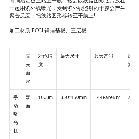
将铜箔基板上贴上干膜，然后以线路图形底片放在
一起用紫外线曝光，受到紫外线照射的干膜会产生
聚合反应；把线路图形移转至干膜上!
加工材质:FCCL铜箔基板、三层板
曝
对位精
最大尺寸
最大产能
最小
光
度
(L/S)
面
次
手
双
100um
350*450mm
144Panel/hr
75u
动
面
曝
光
机