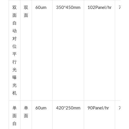
双
双
60um
350*450mm
102Panel/hr
75u
面
面
自
动
对
位
平
行
光
曝
光
机
单
单
60um
420*250mm
90Panel/hr
75u
面
面
自