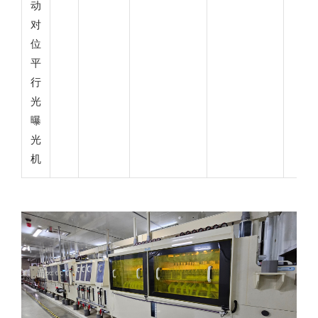
动
对
位
平
行
光
曝
光
机