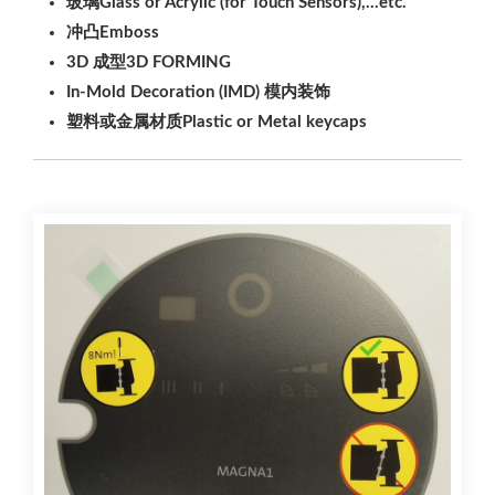
玻璃Glass or Acrylic (for Touch Sensors),…etc.
冲凸Emboss
3D 成型3D FORMING
In-Mold Decoration (IMD) 模内装饰
塑料或金属材质Plastic or Metal keycaps