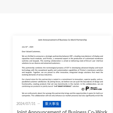
2024/07/31
重大事项
Joint Announcement of Business Co-Work