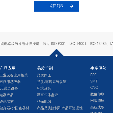
返回列表
导电橡胶按键，通过 ISO 9001、ISO 14001、ISO 13485、IATF
产品应用
品质管制
生產優勢
FPC
工业设备应用相关
品质保证
SMT
医疗用感应器
品质/环境系统认证
CNC
3C週边设备
环境政策
数位印刷
电器产品
温室气体盘查
网版印刷
通讯器材
品保组织
高压成型
健身器材/防盗器材
产品品质控制和产品可追溯性